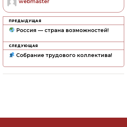
webmaster
Н
ПРЕДЫДУЩАЯ
а
Россия — страна возможностей!
в
и
СЛЕДУЮЩАЯ
г
Собрание трудового коллектива!
а
ц
и
я
п
о
з
а
п