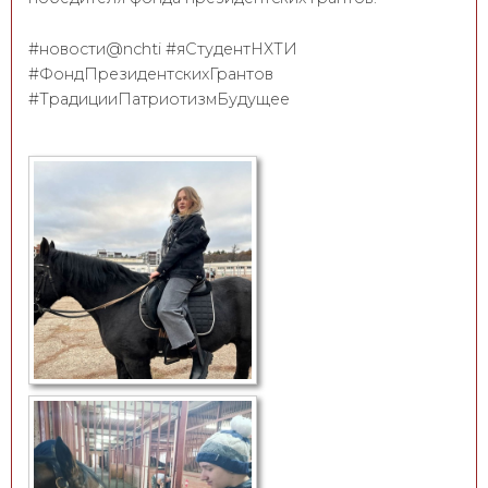
#новости@nchti #яСтудентНХТИ
#ФондПрезидентскихГрантов
#ТрадицииПатриотизмБудущее