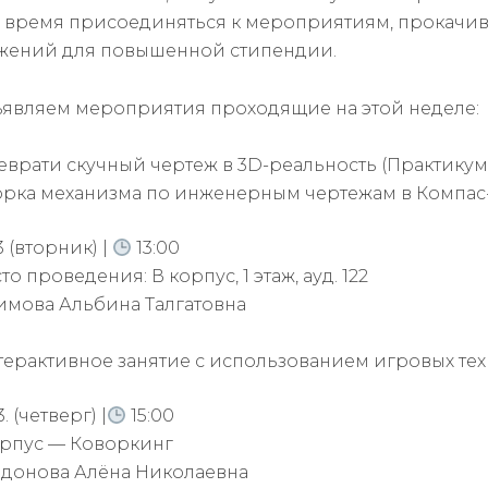
 время присоединяться к мероприятиям, прокачива
жений для повышенной стипендии.
являем мероприятия проходящие на этой неделе:
еврати скучный чертеж в 3D-реальность (Практику
орка механизма по инженерным чертежам в Компас-
3 (вторник) |
13:00
о проведения: В корпус, 1 этаж, ауд. 122
имова Альбина Талгатовна
ерактивное занятие с использованием игровых тех
3. (четверг) |
15:00
орпус — Коворкинг
донова Алёна Николаевна