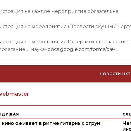
истрация на каждое мероприятие обязательна!
истрация на мероприятие (Преврати скучный чертеж
истрация на мероприятие Интерактивное занятие 
олагание и наука»:
docs.google.com/forms/d/e/…
НОВОСТИ НХТ
uthor
webmaster
ЫДУЩАЯ
СЛ
 кино оживает в ритме гитарных струн
Че
ин