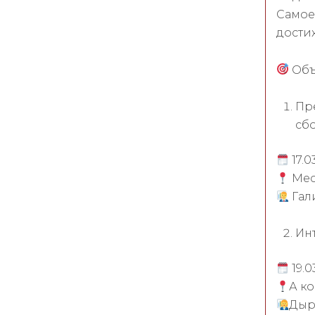
Самое
дости
Объ
Пр
сб
17.0
Мест
Гал
Инт
19.0
А к
Дыр