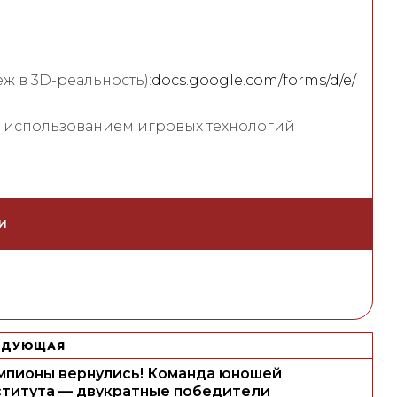
 в 3D-реальность):
docs.google.com/forms/d/e/
с использованием игровых технологий
И
ЕДУЮЩАЯ
мпионы вернулись! Команда юношей
ститута — двукратные победители