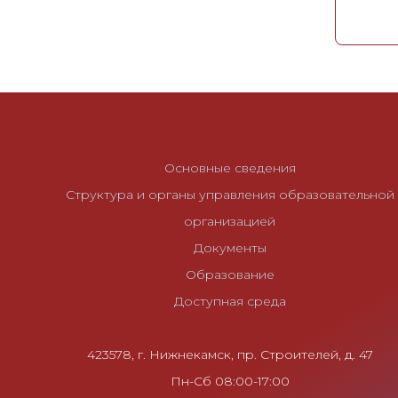
и
г
а
ц
и
я
п
Основные сведения
о
Структура и органы управления образовательной
з
организацией
а
Документы
п
Образование
и
Доступная среда
с
я
423578, г. Нижнекамск, пр. Строителей, д. 47
м
Пн-Сб 08:00-17:00