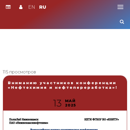
EN
RU
Skip
to
content
115 просмотров
Вниманию участников конференции
«Нефтехимия и нефтепереработка»!
13
МАЙ
2025