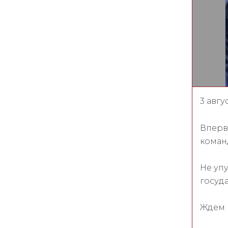
3 авгу
Вперв
коман
Не уп
госуд
Ждем в