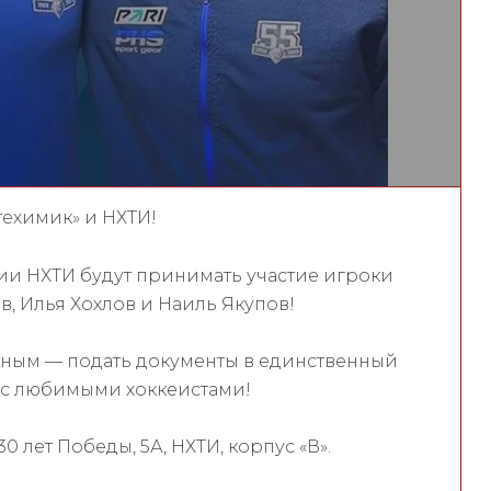
техимик» и НХТИ!
ии НХТИ будут принимать участие игроки
, Илья Хохлов и Наиль Якупов!
зным — подать документы в единственный
 с любимыми хоккеистами!
30 лет Победы, 5А, НХТИ, корпус «В».