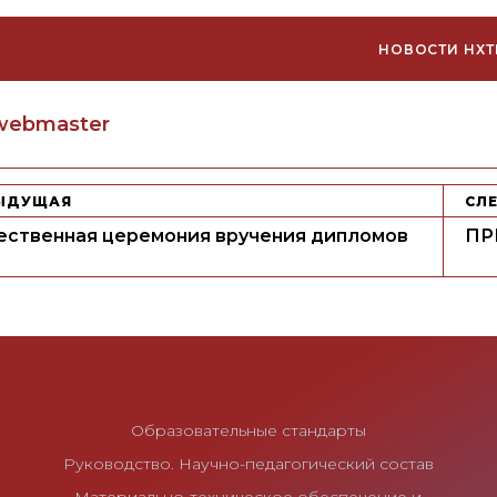
НОВОСТИ НХТ
uthor
webmaster
ЫДУЩАЯ
СЛ
ественная церемония вручения дипломов
ПР
Образовательные стандарты
Руководство. Научно-педагогический состав