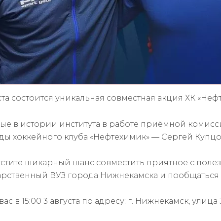
ста состоится уникальная совместная акция ХК «Неф
ые в истории института в работе приёмной комисс
ды хоккейного клуба «Нефтехимик» — Сергей Купцов
устите шикарный шанс совместить приятное с поле
арственный ВУЗ города Нижнекамска и пообщаться
ас в 15:00 3 августа по адресу: г. Нижнекамск, улица 