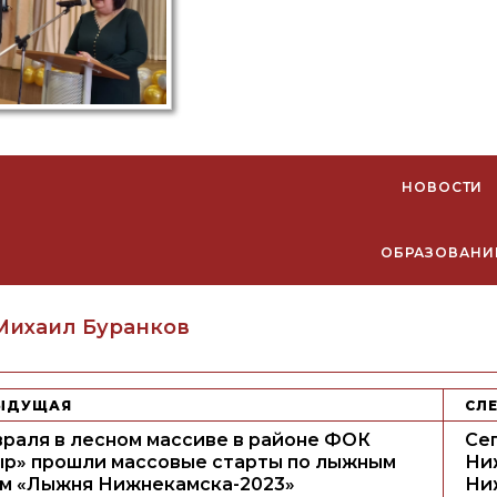
НОВОСТИ
ОБРАЗОВАНИ
uthor
Михаил Буранков
ЫДУЩАЯ
СЛ
враля в лесном массиве в районе ФОК
Се
ыр» прошли массовые старты по лыжным
Ни
ам «Лыжня Нижнекамска-2023»
Ни