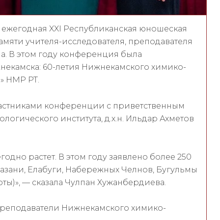
ь ежегодная XXI Республиканская юношеская
амяти учителя-исследователя, преподавателя
 В этом году конференция была
некамска: 60-летия Нижнекамского химико-
» НМР РТ.
частниками конференции с приветственным
огического института, д.х.н. Ильдар Ахметов
одно растет. В этом году заявлено более 250
азани, Елабуги, Набережных Челнов, Бугульмы
ты)», — сказала Чулпан Хужанбердиева.
преподаватели Нижнекамского химико-