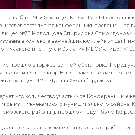
враля на базе МБОУ «Лицей№ 35» НМР РТ состоялас
о- исследовательская конференция, посвященная п
 лицея №35 Молодцова Спиридона Спиридоновича.
изована в контексте важнейших юбилейных дат Ниж
логического института и 35-летия МБОУ «Лицей№ 35
тие прошло в торжественной обстановке. Перед у
м выступили директор Нижнекамского химико-технол
ектор «Лицея №35» Чулпан Хужанбердиева.
адует, что количество участников Конференции ежег
ников из Нижнекамского муниципального района, К
юмовского района (в прошлом году – было 193 рабо
ционно в качестве компетентного жюри работали 