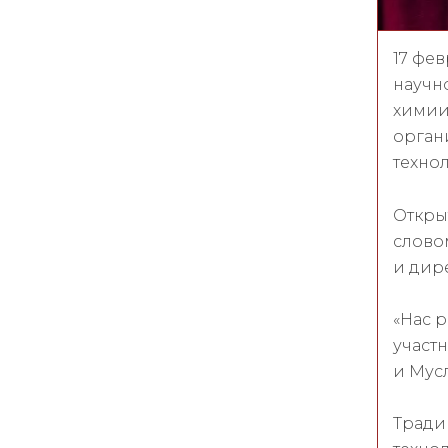
17 фе
научн
химии
орган
техно
Откры
слово
и дир
«Нас р
участ
и Мусл
Тради