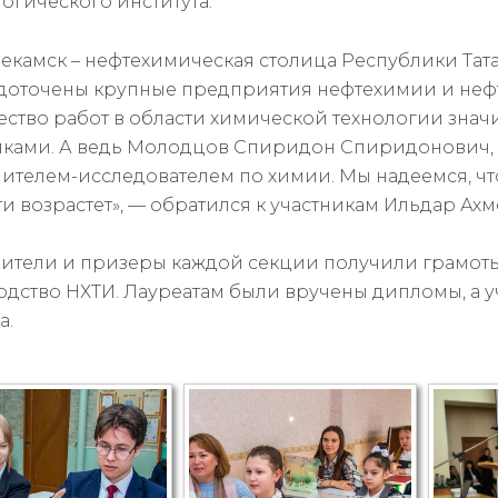
огического института.
екамск – нефтехимическая столица Республики Тат
доточены крупные предприятия нефтехимии и нефте
ество работ в области химической технологии зна
иками. А ведь Молодцов Спиридон Спиридонович, 
чителем-исследователем по химии. Мы надеемся, чт
и возрастет», — обратился к участникам Ильдар Ахм
ители и призеры каждой секции получили грамоты
одство НХТИ. Лауреатам были вручены дипломы, а 
а.