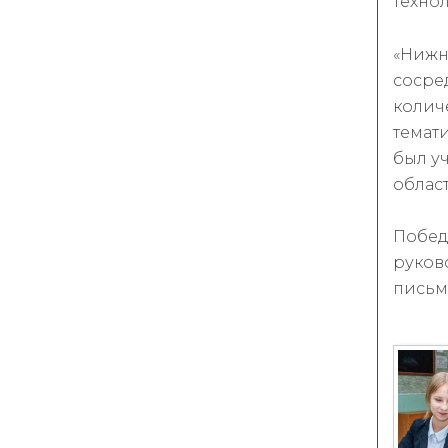
технол
«Нижн
сосре
колич
темат
был у
област
Побед
руков
письм