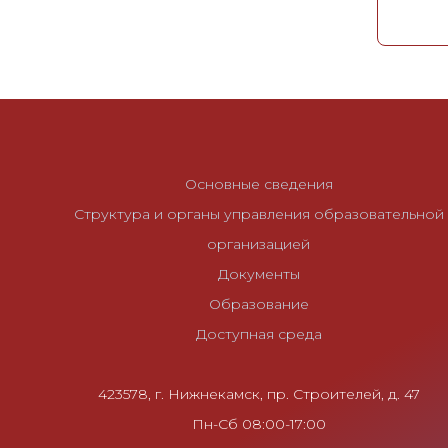
и
г
а
ц
и
я
п
Основные сведения
о
Структура и органы управления образовательной
з
организацией
а
Документы
п
и
Образование
с
Доступная среда
я
м
423578, г. Нижнекамск, пр. Строителей, д. 47
Пн-Сб 08:00-17:00