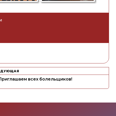
И
ЕДУЮЩАЯ
риглашаем всех болельщиков!