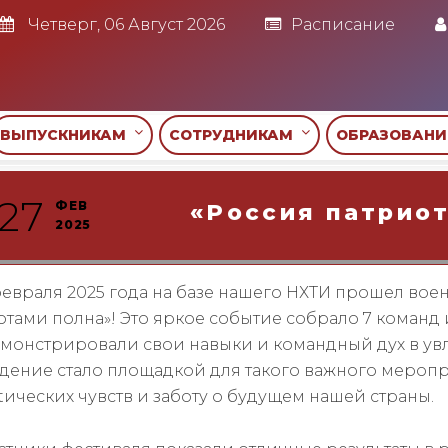
Четверг, 06 Август 2026
Расписание
ВЫПУСКНИКАМ
СОТРУДНИКАМ
ОБРАЗОВАН
27
ФЕВ
«Россия патрио
2025
февраля 2025 года на базе нашего НХТИ прошел вое
отами полна»! Это яркое событие собрало 7 команд
монстрировали свои навыки и командный дух в увл
дение стало площадкой для такого важного меропр
tических чувств и заботу о будущем нашей страны.