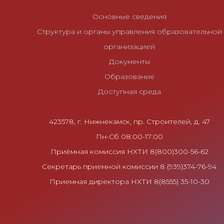
и
Основные сведения
я
Структура и органы управления образовательной
п
организацией
о
Документы
з
Образование
а
Доступная среда
п
и
с
423578, г. Нижнекамск, пр. Строителей, д. 47
я
Пн-Сб 08:00-17:00
м
Приёмная комиссия НХТИ 8(800)300-56-62
Секретарь приемной комиссии 8 (939)374-76-94
Приемная директора НХТИ 8(8555) 35-10-30