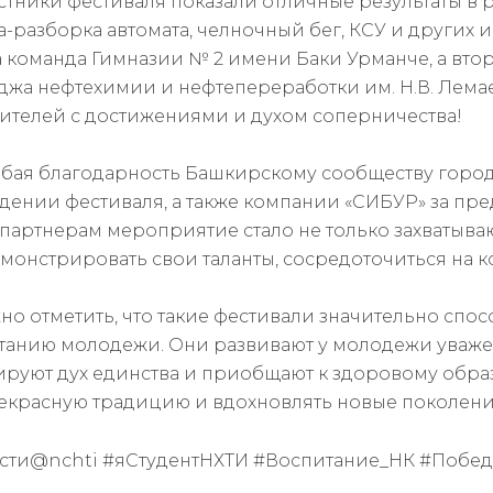
тники фестиваля показали отличные результаты в р
а-разборка автомата, челночный бег, КСУ и других 
а команда Гимназии № 2 имени Баки Урманче, а вто
джа нефтехимии и нефтепереработки им. Н.В. Лемае
ителей с достижениями и духом соперничества!
бая благодарность Башкирскому сообществу город
дении фестиваля, а также компании «СИБУР» за пр
 партнерам мероприятие стало не только захватыв
монстрировать свои таланты, сосредоточиться на 
но отметить, что такие фестивали значительно спо
танию молодежи. Они развивают у молодежи уважен
руют дух единства и приобщают к здоровому обра
рекрасную традицию и вдохновлять новые поколени
сти@nchti #яСтудентНХТИ #Воспитание_НК #Побе