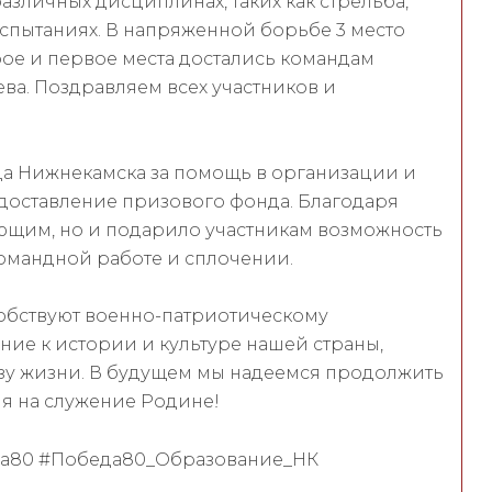
азличных дисциплинах, таких как стрельба,
испытаниях. В напряженной борьбе 3 место
рое и первое места достались командам
ва. Поздравляем всех участников и
а Нижнекамска за помощь в организации и
едоставление призового фонда. Благодаря
ающим, но и подарило участникам возможность
командной работе и сплочении.
собствуют военно-патриотическому
ие к истории и культуре нашей страны,
зу жизни. В будущем мы надеемся продолжить
я на служение Родине!
да80 #Победа80_Образование_НК