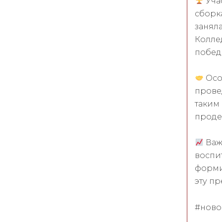
Учас
сборк
занял
Колле
побед
Осо
прове
таким
проде
Важ
воспи
форми
эту п
#ново