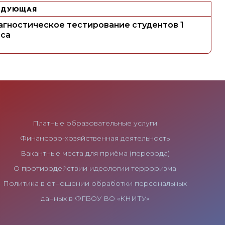
ЕДУЮЩАЯ
агностическое тестирование студентов 1
рса
Платные образовательные услуги
Финансово-хозяйственная деятельность
Вакантные места для приёма (перевода)
О противодействии идеологии терроризма
Политика в отношении обработки персональных
данных в ФГБОУ ВО «КНИТУ»