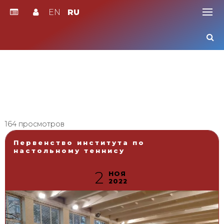
EN
RU
Skip
to
content
164 просмотров
Первенство института по
настольному теннису
2
НОЯ
2022