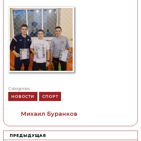
Categories:
НОВОСТИ
СПОРТ
Author
Михаил Буранков
Н
ПРЕДЫДУЩАЯ