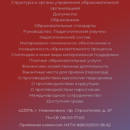
м
Структура и органы управления образовательной
организацией
Документы
Образование
Образовательные стандарты
Руководство. Педагогический (научно-
педагогический) состав
Материально-техническое обеспечение и
оснащенность образовательного процесса
Стипендии и иные виды материальной поддержки
Платные образовательные услуги
Финансово-хозяйственная деятельность
Вакантные места для приёма (перевода)
О противодействии идеологии терроризма
О противодействии коррупции
О противодействии наркотикам
Международное сотрудничество
Доступная среда
423578, г. Нижнекамск, пр. Строителей, д. 47
Пн-Сб 08:00-17:00
Приёмная комиссия НХТИ 8(800)300-56-62