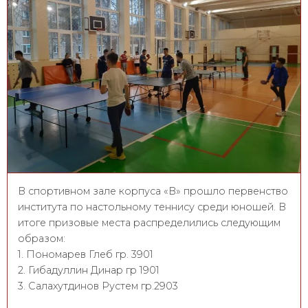
В спортивном зале корпуса «В» прошло первенство
института по настольному теннису среди юношей. В
итоге призовые места распределились следующим
образом:
1. Пономарев Глеб гр. 3901
2. Гибадуллин Динар гр 1901
3. Салахутдинов Рустем гр.2903