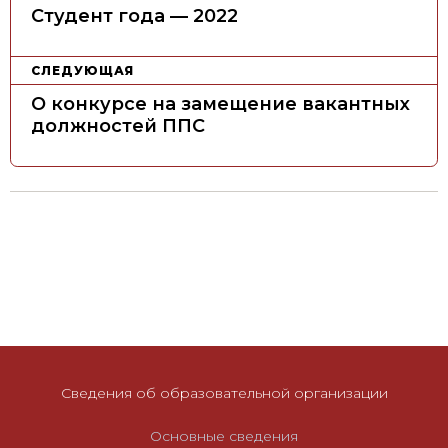
а
Студент года — 2022
в
и
СЛЕДУЮЩАЯ
г
О конкурсе на замещение вакантных
а
должностей ППС
ц
и
я
п
о
з
а
п
и
Сведения об образовательной организации
с
я
Основные сведения