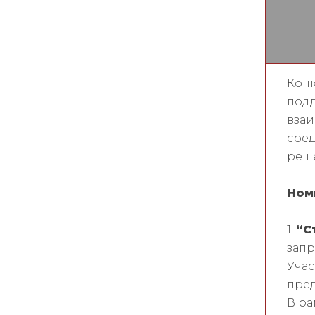
Конк
подд
взаи
сред
реш
Ном
1.
“С
запр
Учас
пред
В ра