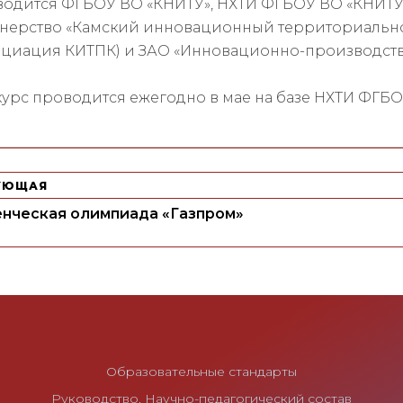
одится ФГБОУ ВО «КНИТУ», НХТИ ФГБОУ ВО «КНИТУ
нерство «Камский инновационный территориально
циация КИТПК) и ЗАО «Инновационно-производств
урс проводится ежегодно в мае на базе НХТИ ФГБО
УЮЩАЯ
нческая олимпиада «Газпром»
Образовательные стандарты
Руководство. Научно-педагогический состав