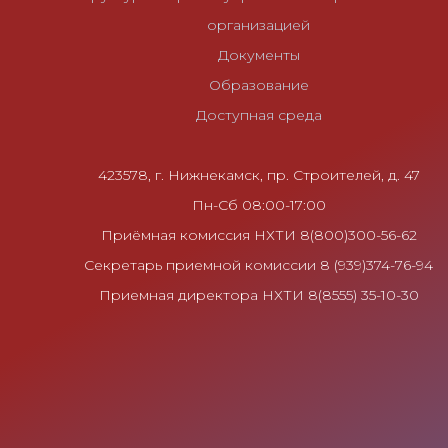
п
организацией
о
Документы
з
Образование
а
Доступная среда
п
и
с
423578, г. Нижнекамск, пр. Строителей, д. 47
я
Пн-Сб 08:00-17:00
м
Приёмная комиссия НХТИ 8(800)300-56-62
Секретарь приемной комиссии 8 (939)374-76-94
Приемная директора НХТИ 8(8555) 35-10-30