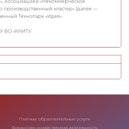
», Ассоциацией «Некоммерческое
-производственный кластер» (далее —
енный Технопарк «Идея».
У ВО «КНИТУ.
Платные образовательные услуги
Финансово-хозяйственная деятельность