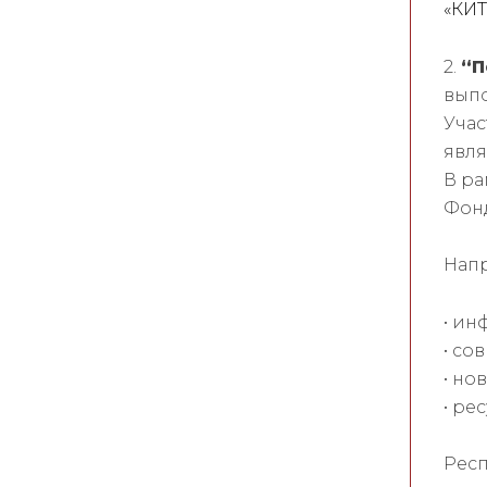
«КИ
2.
“П
вып
Учас
явл
В ра
Фон
Напр
• ин
• со
• но
• ре
Респ