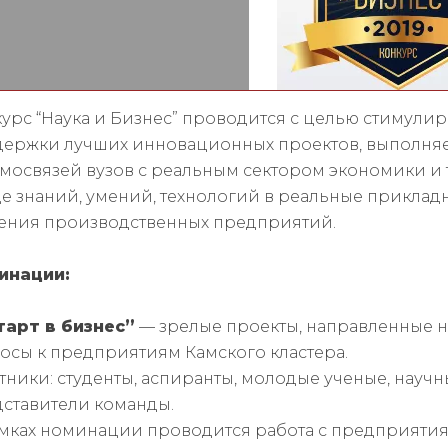
урс “Наука и Бизнес” проводится с целью стимули
ержки лучших инновационных проектов, выполня
мосвязей вузов с реальным сектором экономики 
е знаний, умений, технологий в реальные приклад
ения производственных предприятий.
инации:
тарт в бизнес”
— зрелые проекты, направленные 
осы к предприятиям Камского кластера.
тники: студенты, аспиранты, молодые ученые, научны
ставители команды.
мках номинации проводится работа с предприяти