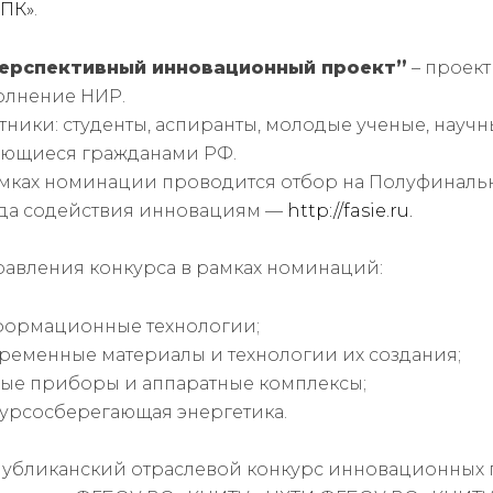
ТПК»
.
ерспективный инновационный проект”
– проект
олнение НИР.
тники: студенты, аспиранты, молодые ученые, научные
яющиеся гражданами РФ.
мках номинации проводится отбор на Полуфинал
да содействия инновациям —
http://fasie.ru.
авления конкурса в рамках номинаций:
формационные технологии;
временные материалы и технологии их создания;
вые приборы и аппаратные комплексы;
сурсосберегающая энергетика.
убликанский отраслевой конкурс инновационных п