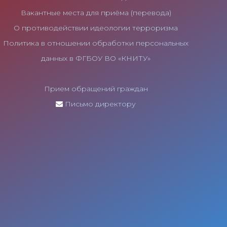
Вакантные места для приёма (перевода)
О противодействии идеологии терроризма
Политика в отношении обработки персональных
данных в ФГБОУ ВО «КНИТУ»
Прием обращений граждан
Письмо директору