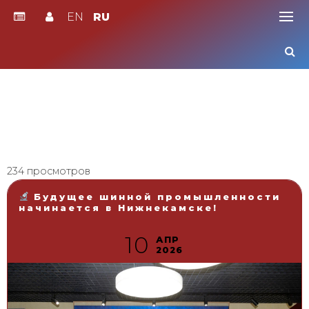
EN
RU
Skip
to
content
234 просмотров
Будущее шинной промышленности
начинается в Нижнекамске!
10
АПР
2026