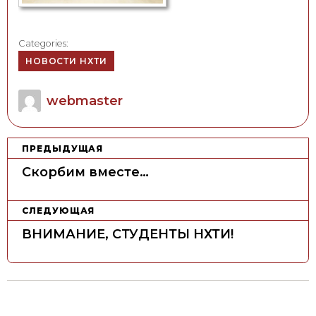
Categories:
НОВОСТИ НХТИ
Author
webmaster
Н
ПРЕДЫДУЩАЯ
а
Скорбим вместе…
в
и
СЛЕДУЮЩАЯ
г
ВНИМАНИЕ, СТУДЕНТЫ НХТИ!
а
ц
и
я