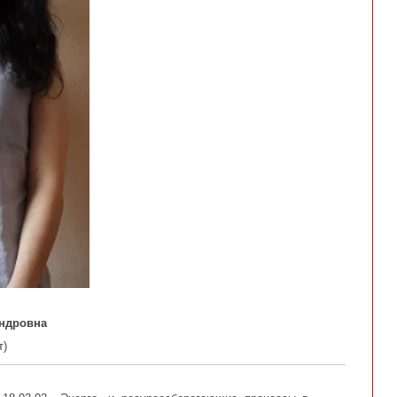
андровна
т)