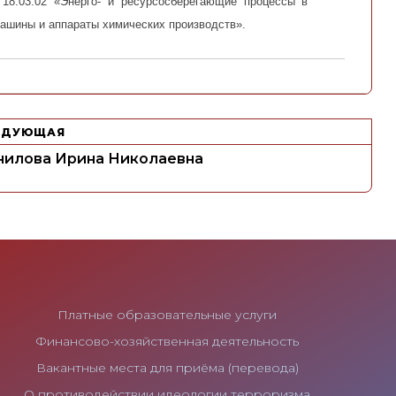
18.03.02 «Энерго- и ресурсосберегающие процессы в
ашины и аппараты химических производств».
ЕДУЮЩАЯ
нилова Ирина Николаевна
Платные образовательные услуги
Финансово-хозяйственная деятельность
Вакантные места для приёма (перевода)
О противодействии идеологии терроризма