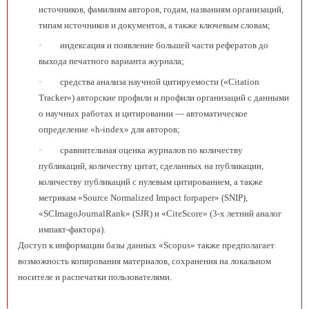
источников, фамилиям авторов, годам, названиям организаций,
типам источников и документов, а также ключевым словам;
·
индексация и появление большей части рефератов до
выхода печатного варианта журнала;
·
средства анализа научной цитируемости («Citation
Tracker») авторские профили и профили организаций с данными
о научных работах и цитировании — автоматическое
определение «h-index» для авторов;
·
сравнительная оценка журналов по количеству
публикаций, количеству цитат, сделанных на публикации,
количеству публикаций с нулевым цитированием, а также
метрикам «Source Normalized Impact
for
paper
» (
SNIP
),
«
SCImago
Journal
Rank
» (
SJR
) и «
CiteScore
» (3-х летний аналог
импакт-фактора).
Доступ к информации базы данных «Scopus» также предполагает
возможность копирования материалов, сохранения на локальном
носителе и распечатки пользователями.