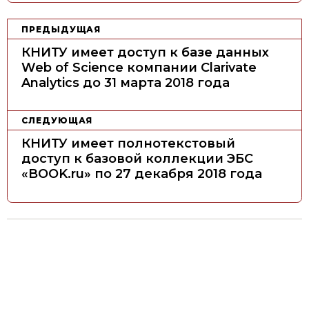
Н
ПРЕДЫДУЩАЯ
а
КНИТУ имеет доступ к базе данных
в
Web of Science компании Clarivate
Analytics до 31 марта 2018 года
и
г
а
СЛЕДУЮЩАЯ
ц
КНИТУ имеет полнотекстовый
доступ к базовой коллекции ЭБС
и
«BOOK.ru» по 27 декабря 2018 года
я
п
о
з
а
п
и