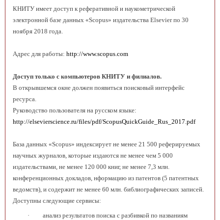
КНИТУ имеет доступ к реферативной и наукометрической
электронной базе данных «Scopus» издательства Elsevier по 30
ноября 2018 года.
Адрес для работы:
http://www.scopus.com
Доступ только с компьютеров КНИТУ и филиалов.
В открывшемся окне должен появиться поисковый интерфейс
ресурса.
Руководство пользователя на русском языке:
http://elsevierscience.ru/files/pdf/ScopusQuickGuide_Rus_2017.pdf
База данных «Scopus» индексирует не менее 21 500 реферируемых
научных журналов, которые издаются не менее чем 5 000
издательствами, не менее 120 000 книг, не менее 7,3 млн.
конференционных докладов, нформацию из патентов (5 патентных
ведомств), и содержит не менее 60 млн. библиографических записей.
Доступны следующие сервисы:
·
анализ результатов поиска с разбивкой по названиям