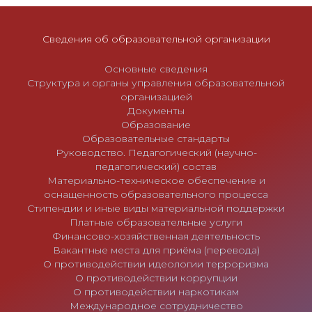
п
и
Сведения об образовательной организации
с
я
Основные сведения
м
Структура и органы управления образовательной
организацией
Документы
Образование
Образовательные стандарты
Руководство. Педагогический (научно-
педагогический) состав
Материально-техническое обеспечение и
оснащенность образовательного процесса
Стипендии и иные виды материальной поддержки
Платные образовательные услуги
Финансово-хозяйственная деятельность
Вакантные места для приёма (перевода)
О противодействии идеологии терроризма
О противодействии коррупции
О противодействии наркотикам
Международное сотрудничество