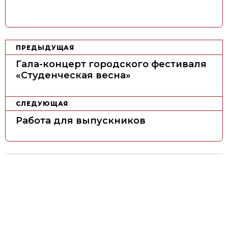
Н
ПРЕДЫДУЩАЯ
а
Гала-концерт городского фестиваля
в
«Студенческая весна»
и
г
СЛЕДУЮЩАЯ
а
Работа для выпускников
ц
и
я
п
о
з
а