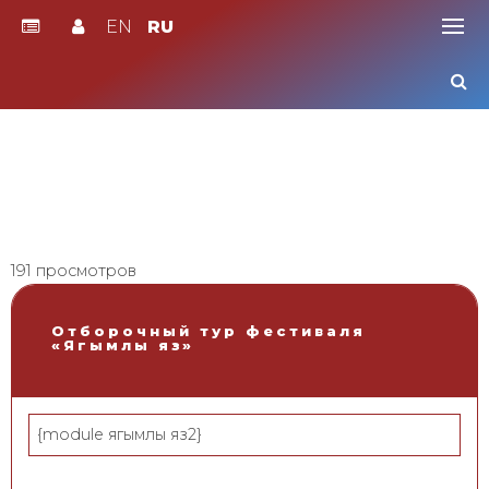
EN
RU
Skip
to
content
191 просмотров
Отборочный тур фестиваля
«Ягымлы яз»
{module ягымлы яз2}