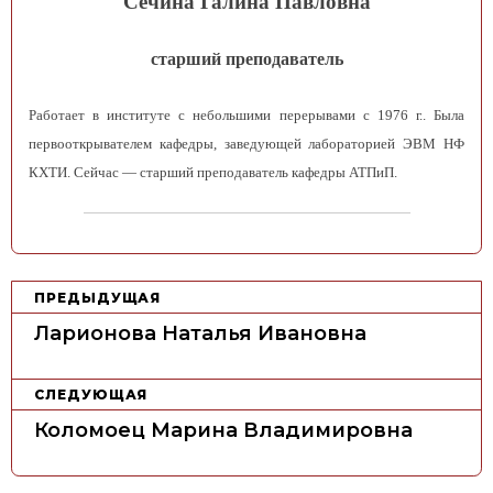
Сечина
Галина Павловна
старший преподаватель
Работает в институте с небольшими перерывами с 1976 г.. Была
первооткрывателем кафедры, заведующей лабораторией ЭВМ НФ
КХТИ. Сейчас — старший преподаватель кафедры АТПиП.
Н
ПРЕДЫДУЩАЯ
а
Ларионова Наталья Ивановна
в
и
СЛЕДУЮЩАЯ
г
Коломоец Марина Владимировна
а
ц