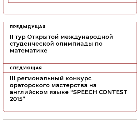
Н
ПРЕДЫДУЩАЯ
а
II тур Открытой международной
в
студенческой олимпиады по
математике
и
г
а
СЛЕДУЮЩАЯ
ц
III региональный конкурс
ораторского мастерства на
и
английском языке “SPEECH CONTEST
я
2015”
п
о
з
а