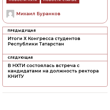
Author
Михаил Буранков
Н
ПРЕДЫДУЩАЯ
а
Итоги Х Конгресса студентов
в
Республики Татарстан
и
г
СЛЕДУЮЩАЯ
а
В НХТИ состоялась встреча с
ц
кандидатами на должность ректора
КНИТУ
и
я
п
о
з