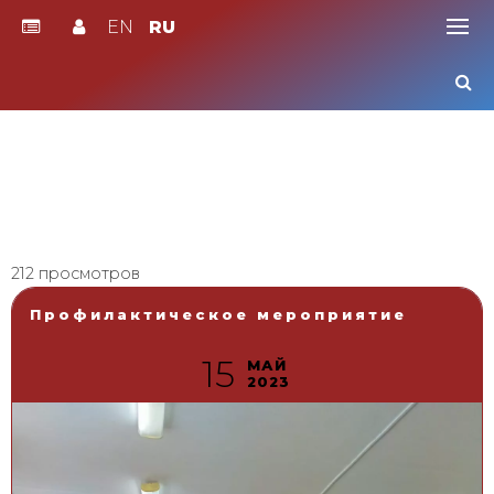
EN
RU
Skip
to
content
212 просмотров
Профилактическое мероприятие
15
МАЙ
2023