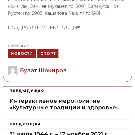
команды Юзмиев Мухамед гр. 3001, Салахутдинов
Рустем гр. 2903, Кашапова Рамиля гр.1901.
ПОЗДРАВЛЯЕМ!!! МОЛОДЦЫ!!!
Categories:
НОВОСТИ
СПОРТ
Author
Булат Шакиров
Н
ПРЕДЫДУЩАЯ
а
Интерактивное мероприятие
в
«Культурные традиции и здоровье»
и
г
СЛЕДУЮЩАЯ
а
31 июля 1944 г. – 17 ноября 2021 г.