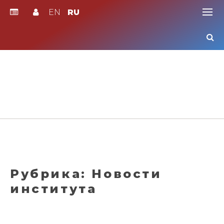
EN
RU
Skip
to
content
Рубрика:
Новости
института