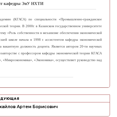
цент кафедры ЭиУ НХТИ
кадемию (КГАСА) по специальности «Промышленно-гражданское
еской теории. В 2000г. в Казанском государственном университете
ему «Роль собственности в механизме обеспечения экономической
шей школе начала в 1998 г. ассистентом кафедры экономической
на вакантную должность доцента. Является автором 20-ти научных
 соавторстве с профессором кафедры экономической теории КГАСА
 «Микроэкономика», «Экономика», осуществляет руководство над
ЕДУЮЩАЯ
хайлов Артем Борисович