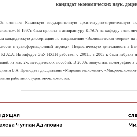
кандидат экономических наук, до
6г. окончила Казанскую государственную архитектурно-строительную а
ельство». В 1997г. была принята в аспирантуру КГАСА на кафедру экономич
ла кандидатскую диссертацию по направлению «Экономическая теория» на т
сности в трансформационный период». Педагогическую деятельность в Выс
 КГАСА. На кафедре ЭиУ НХТИ работает с 2001г., в 2003 г. была избрана 
аций, из них 2-х методических пособий. В 2003г. выпустила монографию в
иным В.А. Преподает дисциплины «Мировая экономика», «Макроэкономика»,
ными работами студентов-экономистов.
ЫДУЩАЯ
СЛ
ахова Чулпан Адиповна
Ми