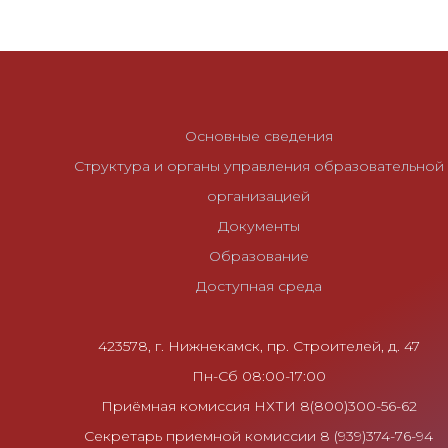
и
г
а
ц
и
Основные сведения
я
Структура и органы управления образовательной
п
организацией
о
Документы
з
Образование
а
Доступная среда
п
и
с
423578, г. Нижнекамск, пр. Строителей, д. 47
я
Пн-Сб 08:00-17:00
м
Приёмная комиссия НХТИ 8(800)300-56-62
Секретарь приемной комиссии 8 (939)374-76-94