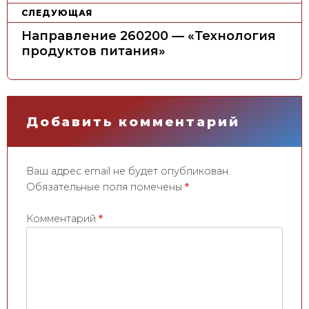
и
СЛЕДУЮЩАЯ
г
Направление 260200 — «Технология
а
продуктов питания»
ц
и
я
Добавить комментарий
п
о
з
Ваш адрес email не будет опубликован.
а
Обязательные поля помечены
*
п
и
Комментарий
*
с
я
м