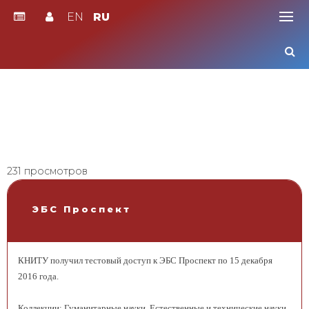
EN
RU
Skip
to
content
231 просмотров
ЭБС Проспект
КНИТУ получил тестовый доступ к ЭБС Проспект по 15 декабря
2016 года.
Коллекции: Гуманитарные науки, Естественные и технические науки,