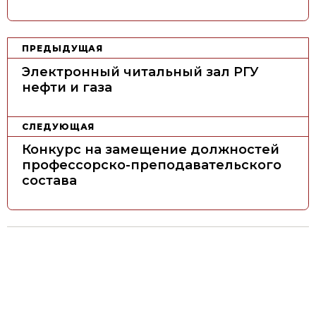
Н
ПРЕДЫДУЩАЯ
а
Электронный читальный зал РГУ
в
нефти и газа
и
г
СЛЕДУЮЩАЯ
а
Конкурс на замещение должностей
ц
профессорско-преподавательского
состава
и
я
п
о
з
а
п