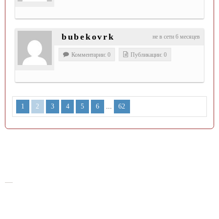
bubekovrk
не в сети 6 месяцев
Комментарии: 0
Публикации: 0
...
1
2
3
4
5
6
62