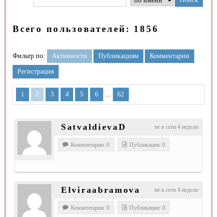
Всего пользователей: 1856
Фильтр по:
Активности
Публикациям
Комментарии
Регистрация
...
1
2
3
4
5
6
62
SatvaldievaD
не в сети 4 недели
Комментарии: 0
Публикации: 0
Elviraabramova
не в сети 4 недели
Комментарии: 0
Публикации: 0