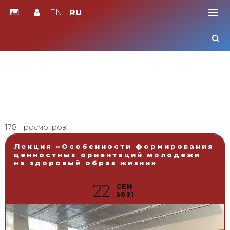
EN
RU
Skip
to
content
178 просмотров
Лекция «Особенности формирования
ценностных ориентаций молодежи
на здоровый образ жизни»
22
СЕН
2021