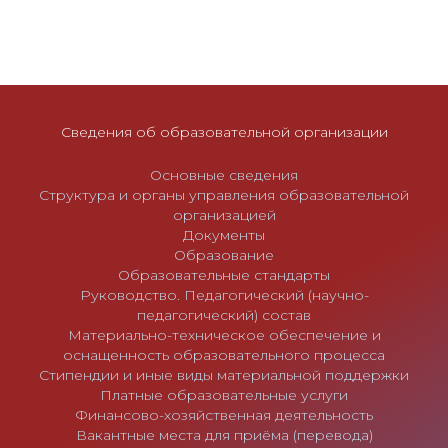
о
з
а
п
и
Сведения об образовательной организации
с
я
Основные сведения
м
Структура и органы управления образовательной
организацией
Документы
Образование
Образовательные стандарты
Руководство. Педагогический (научно-
педагогический) состав
Материально-техническое обеспечение и
оснащенность образовательного процесса
Стипендии и иные виды материальной поддержки
Платные образовательные услуги
Финансово-хозяйственная деятельность
Вакантные места для приёма (перевода)