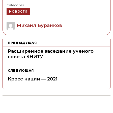
Categories:
НОВОСТИ
Author
Михаил Буранков
Н
ПРЕДЫДУЩАЯ
а
Расширенное заседание ученого
в
совета КНИТУ
и
г
СЛЕДУЮЩАЯ
а
Кросс нации — 2021
ц
и
я
п