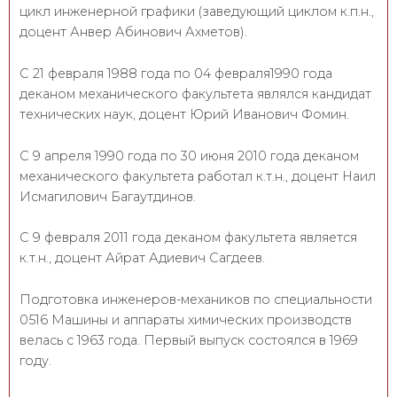
цикл инженерной графики (заведующий циклом к.п.н.,
доцент Анвер Абинович Ахметов).
С 21 февраля 1988 года по 04 февраля1990 года
деканом механического факультета являлся кандидат
технических наук, доцент Юрий Иванович Фомин.
С 9 апреля 1990 года по 30 июня 2010 года деканом
механического факультета работал к.т.н., доцент Наил
Исмагилович Багаутдинов.
С 9 февраля 2011 года деканом факультета является
к.т.н., доцент Айрат Адиевич Сагдеев.
Подготовка инженеров-механиков по специальности
0516 Машины и аппараты химических производств
велась с 1963 года. Первый выпуск состоялся в 1969
году.