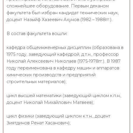
сложнейшее оборудование. Первым деканом
факультета был избран кандидат технических наук,
доцент Назыйф Хазеевич Ахунов (1982 – 1988гг.).
В состав факультета вошли:
кафедра общеинженерных дисциплин (образована в
1975 году, заведующий кафедрой, д.т.н., профессор
Николай Алексеевич Николаев (1975-1978гг.). В 1987
году переименована в кафедру машин и аппаратов
химических производств и предприятий
строительных материалов);
цикл высшей математики (заведующий циклом к.п.н.,
доцент Николай Михайлович Матвеев);
цикл физики (заведующий циклом к.т.н., доцент
Зиятдинов Ренат Хасанович);